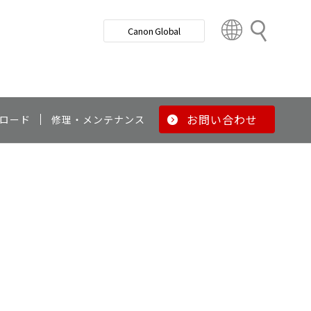
検
Canon Global
索
C
o
u
n
t
r
お問い合わせ
ロード
修理・メンテナンス
y
&
R
e
g
i
o
n