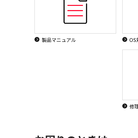
製品マニュアル
O
修