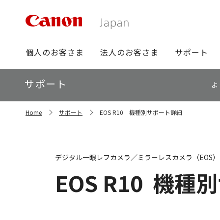
グ
個人のお客さま
法人のお客さま
サポート
ロ
ー
ロ
サポート
バ
よ
ー
ル
カ
ナ
サ
ル
Home
サポート
EOS R10 機種別サポート詳細
イ
ビ
ナ
ト
ビ
内
の
現
デジタル一眼レフカメラ／ミラーレスカメラ（EOS）
在
位
EOS R10
機種別
置