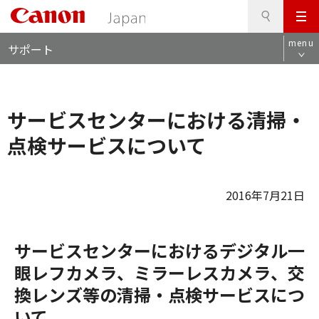
検
このページの本文へ
メ
索
ロ
ニ
menu
サポート
ー
ュ
カ
ー
ル
ナ
サービスセンターにおける清掃・
ビ
点検サービスについて
2016年7月21日
サービスセンターにおけるデジタル一
眼レフカメラ、ミラーレスカメラ、交
換レンズ等の清掃・点検サービスにつ
いて