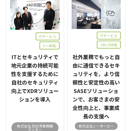
ITサービス
ITサービス
100-299名
1～48名
ITとセキュリティで
社外業務でもっと自
地元企業の持続可能
由に通信できるセキ
性を支援するために
ュリティを。より信
自社のセキュリティ
頼性と安定性の高い
向上でXDRソリュー
SASEソリューショ
ションを導入
ンで、お客さまの安
全性向上と、事業成
長の支援へ
株式会社 四日市事務機
株式会社シーオーエー
センター