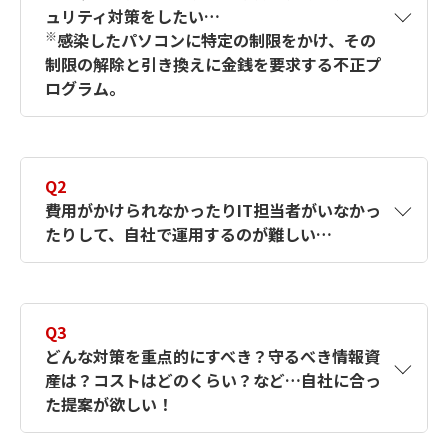
ュリティ対策をしたい…
※
感染したパソコンに特定の制限をかけ、その
制限の解除と引き換えに金銭を要求する不正プ
ログラム。
A1
キヤノンのトータルセキュリティは、お客さ
まが抱えるセキュリティリスクを特定し、最
Q2
適なご提案と充実のサポート！お困りのこと
費用がかけられなかったりIT担当者がいなかっ
もお気軽にご相談ください。
たりして、自社で運用するのが難しい…
A2
キヤノンマーケティングジャパングループの
全国をカバーするサポート体制で、お客さま
Q3
のセキュリティ課題解決をご支援します。ぜ
どんな対策を重点的にすべき？守るべき情報資
ひご相談ください。
産は？コストはどのくらい？など…自社に合っ
た提案が欲しい！