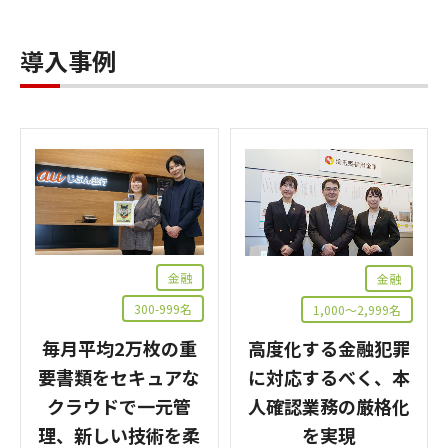
A3
企業の規模やニーズに合わせて、複数の対策
を組み合わせた提案や、お客さま1社1社のセ
導入事例
キュリティリスクに特化した提案が可能で
す。
金融
金融
300-999名
1,000～2,999名
毎月平均2万枚の重
高度化する金融犯罪
要書類をセキュアな
に対応するべく、本
クラウドで一元管
人確認業務の厳格化
理、新しい技術を柔
を実現