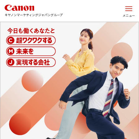
このページの本文へ
キヤノンマーケティングジャパングループ
メニュー
総合トップ