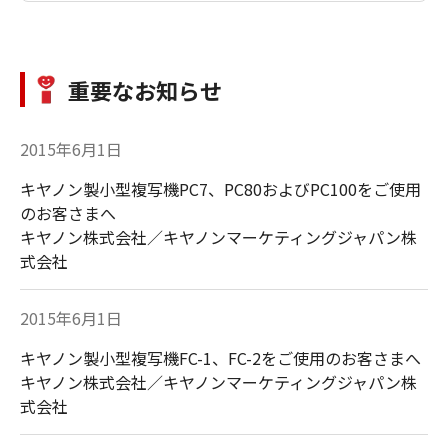
重要なお知らせ
レーザービームプリ
レーザー複合機
ンター（Satera：プ
（Satera：プリン
2015年6月1日
リント専用）
ト・コピー・スキャ
ン）
キヤノン製小型複写機PC7、PC80およびPC100をご使用
のお客さまへ
キヤノン株式会社／キヤノンマーケティングジャパン株
式会社
2015年6月1日
オフィス向け複合機
ビジネスインクジェ
キヤノン製小型複写機FC-1、FC-2をご使用のお客さまへ
（imageRUNER
ット複合機
キヤノン株式会社／キヤノンマーケティングジャパン株
ADVANCE／
（WG7350F）
式会社
imageFORCE）