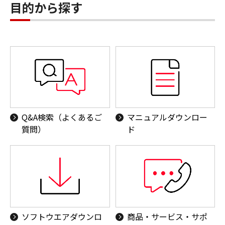
目的から探す
TR：プリント専用）
TR：プリント・コピ
ー・スキャン）
コンパクトフォトプ
ミニフォトプリンタ
リンター
ー（iNSPiC)
Q&A検索（よくあるご
マニュアルダウンロー
（SELPHY）
質問）
ド
パーソナル向けコピ
Canon ID
ー
ソフトウエアダウンロ
商品・サービス・サポ