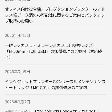
オフィス向け複合機・プロダクションプリンターのアド
ラベルプリンター
ケーブル／プレート
レス帳データ消失の可能性に関するご案内とバックアッ
プリンター
プ取得のお願い
2026年4月1日
一眼レフカメラ・ミラーレスカメラ用交換レンズ
「EF50mm F1.2L USM」の無償修理のご案内（対応終
了）
モバイルプリンター
プロダクション複合
2026年3月9日
機（imagePRESS）
インクジェットプリンターGXシリーズ用メンテンナンス
カートリッジ「MC-G01」の無償修理のご案内
2026年2月2日
bizform online
大判プリンター「TM-200／TM-200MFP／TM-205／