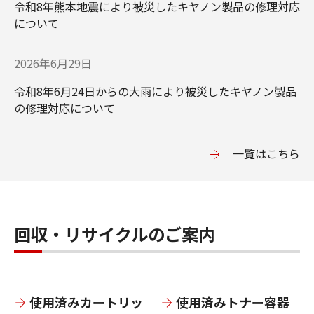
令和8年熊本地震により被災したキヤノン製品の修理対応
について
2026年6月29日
電卓／ポインター／
電子辞書
令和8年6月24日からの大雨により被災したキヤノン製品
クリッカー
の修理対応について
一覧はこちら
プライバシートーク
ネットワークカメラ
デバイス
回収・リサイクルのご案内
使⽤済みカートリッ
使⽤済みトナー容器