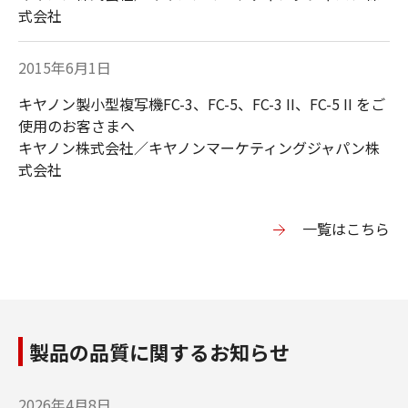
式会社
個人認証カードリー
大判プリンター
2015年6月1日
ダー
（imagePROGRAPH
：インクジェット）
キヤノン製小型複写機FC-3、FC-5、FC-3 II、FC-5 II をご
使用のお客さまへ
キヤノン株式会社／キヤノンマーケティングジャパン株
式会社
⼀覧はこちら
広幅複合機／大判プ
カードプリンター／
リンター
IDカードプリンター
（colorWAVE／
plotWAVE：トナ
ー）
製品の品質に関するお知らせ
2026年4月8日