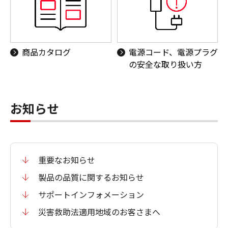
動画ディスプレイ
放送用レンズ
商品カタログ
電源コード、電源プラグ
の安全な取り扱い方
リモートカメラシス
ロボットカメラシス
お知らせ
テム
テム
重要なお知らせ
製品の品質に関するお知らせ
双眼鏡
ビジネスインクジェ
サポートインフォメーション
ットプリンター
（MAXIFY・G）
災害救助法適用地域のお客さまへ