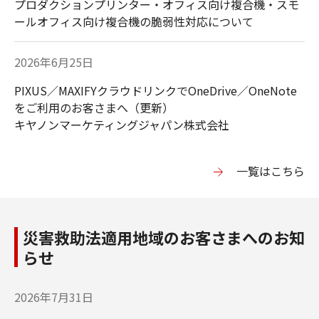
プロダクションプリンター・オフィス向け複合機・スモ
カメラ（PowerShot
タルビデオカメラ
ールオフィス向け複合機の脆弱性対応について
／IXY）
（iVIS／IXY DV）
2026年6月25日
PIXUS／MAXIFYクラウドリンクでOneDrive／OneNote
をご利用のお客さまへ（更新）
キヤノンマーケティングジャパン株式会社
ドキュメントスキャ
パーソナル向けスキ
ナー（DR）
ャナー
（CanoScan）
⼀覧はこちら
災害救助法適用地域のお客さまへのお知
らせ
ネットワークスキャ
プロジェクター／ビ
ナー（ScanFront）
ジュアライザー
2026年7月31日