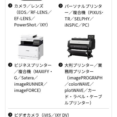
カメラ／レンズ
パーソナルプリンタ
（EOS／RF-LENS／
ー／複合機（PIXUS･
EF-LENS／
TR／SELPHY／
PowerShot／IXY）
iNSPiC／PC）
ビジネスプリンター
大判プリンター／業
／複合機（MAXIFY・
務用プリンター
G／Satera／
（imagePROGRAPH
imageRUNNER／
／colorWAVE／
imageFORCE）
plotWAVE／カー
ド・ラベル・ケーブ
ルプリンター）
ビデオカメラ（iVIS／IXY DV）