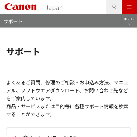
検
このページの本文へ
メ
索
ロ
ニ
menu
サポート
ー
ュ
カ
ー
ル
ナ
サポート
ビ
よくあるご質問、修理のご相談・お申込み方法、マニュ
アル、ソフトウエアダウンロード、お問い合わせ先など
をご案内しています。
商品・サービスまたは目的毎に各種サポート情報を検索
することができます。