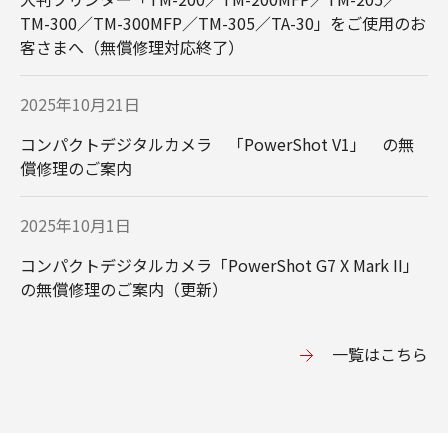
ライト＆スピーカー
TM-300／TM-300MFP／TM-305／TA-30」をご使用のお
客さまへ（無償修理対応終了）
2025年10月21日
コンパクトデジタルカメラ 「PowerShot V1」 の無
償修理のご案内
オフィス向けファク
パーソナル向けファ
ス（CanoFax）
クス（FAXPHONE)
2025年10月1日
コンパクトデジタルカメラ「PowerShot G7 X Mark II」
の無償修理のご案内（更新）
デジタル一眼レフカ
RFレンズ
⼀覧はこちら
メラ／ミラーレスカ
メラ（EOS）