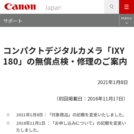
検
このページの本文へ
メ
索
ロ
ニ
menu
サポート
ー
ュ
カ
ー
ル
ナ
コンパクトデジタルカメラ「IXY
ビ
180」の無償点検・修理のご案内
2021年1月8日
（初回掲載日：2016年11月17日）
2021年1月8日：「対象商品」の記載を変更いたしました。
※
2018年11月1日 ：「お申し込みについて」の記載を変更い
※
たしました。