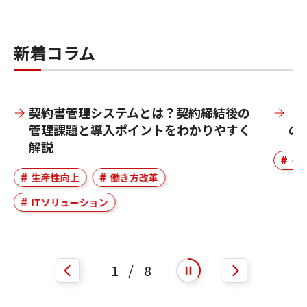
新着コラム
契約書管理システムとは？契約締結後の
【
管理課題と導入ポイントをわかりやすく
の
解説
イ
生産性向上
働き方改革
ITソリューション
1
/
8
自動再生を開始
自動再生を停止