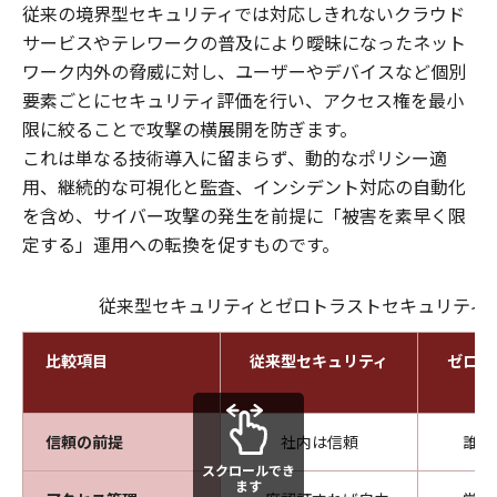
従来の境界型セキュリティでは対応しきれないクラウド
サービスやテレワークの普及により曖昧になったネット
ワーク内外の脅威に対し、ユーザーやデバイスなど個別
要素ごとにセキュリティ評価を行い、アクセス権を最小
限に絞ることで攻撃の横展開を防ぎます。
これは単なる技術導入に留まらず、動的なポリシー適
用、継続的な可視化と監査、インシデント対応の自動化
を含め、サイバー攻撃の発生を前提に「被害を素早く限
定する」運用への転換を促すものです。
従来型セキュリティとゼロトラストセキュリティ
比較項目
従来型セキュリティ
ゼロト
信頼の前提
社内は信頼
誰も
スクロールでき
ます