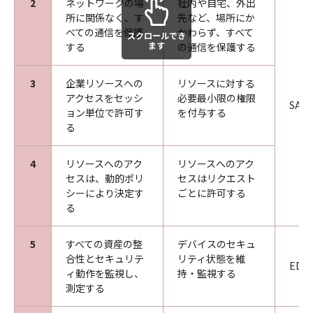
2
ネットワークの場
社内や自宅、外出
所に関係なく、す
先など、場所にか
べての通信を保護
かわらず、すべて
スクロールでき
ます
する
の通信を保護する
3
企業リソースへの
リソースに対する
アクセスをセッシ
必要最小限の権限
SASE
ョン単位で許可す
を付与する
る
4
リソースへのアク
リソースへのアク
セスは、動的ポリ
セスはリクエスト
シーにより決定す
ごとに許可する
る
5
すべての資産の整
デバイスのセキュ
合性とセキュリテ
リティ状態を維
EDR
ィ動作を監視し、
持・監視する
測定する