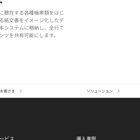
ム
に散在する各種帳票類をはじ
る紙文書をイメージ化したデ
本システムに格納し、全行で
ンツを共有可能にします。
お客さま
ソリューション
ービス
導入事例