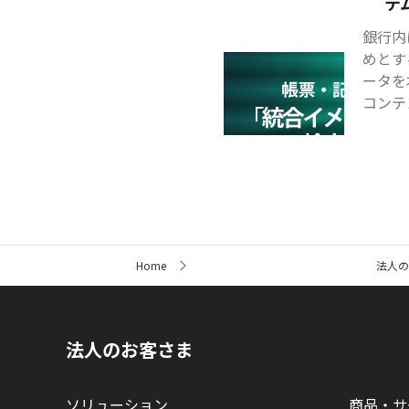
テ
銀行内
めとす
ータを
コンテ
サ
Home
法人の
イ
ト
内
の
現
法人のお客さま
在
位
置
ソリューション
商品・サ