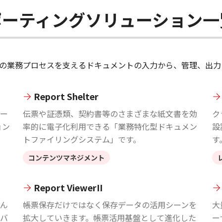
ポーティングソリューション一
の業務プロセスを支えるドキュメントの入力から、管理、出力
Report Shelter
ー
伝票や証憑類、契約書等のさまざまな紙文書を効
ク
ョン
率的に電子化利用できる「業務特化型ドキュメン
設
トファイリングシステム」です。
す
コンテンツマネジメント
Report ViewerII
ん
帳票保存だけではなく保存データの活用シーンを
大
バ
拡大していきます。帳票活用基盤として進化した
ー