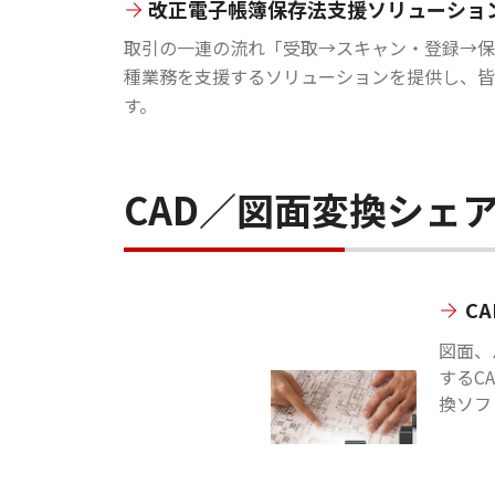
改正電子帳簿保存法支援ソリューショ
取引の一連の流れ「受取→スキャン・登録→保
種業務を支援するソリューションを提供し、皆
す。
CAD／図面変換シェ
C
図面、
するC
換ソフ