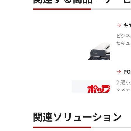
キ
ビジネ
セキュ
P
流通小
システ
関連ソリューション