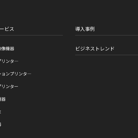
ービス
導入事例
ビジネストレンド
映像機器
プリンタ―
ションプリンタ―
プリンター
機器
末
器