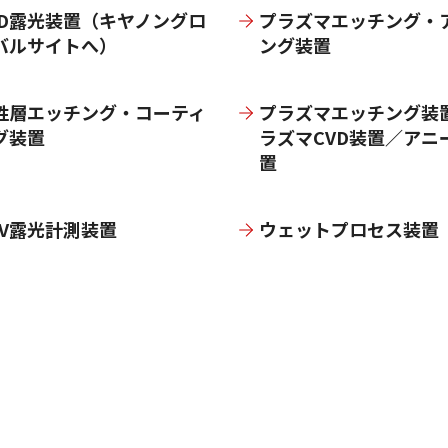
PD露光装置（キヤノングロ
プラズマエッチング・
バルサイトへ）
ング装置
牲層エッチング・コーティ
プラズマエッチング装
グ装置
ラズマCVD装置／アニ
置
UV露光計測装置
ウェットプロセス装置