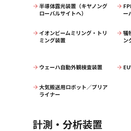
半導体露光装置（キヤノング
F
ローバルサイトへ）
ー
イオンビームミリング・トリ
犠
ミング装置
ン
ウェーハ自動外観検査装置
E
大気搬送用ロボット／プリア
ライナー
計測・分析装置