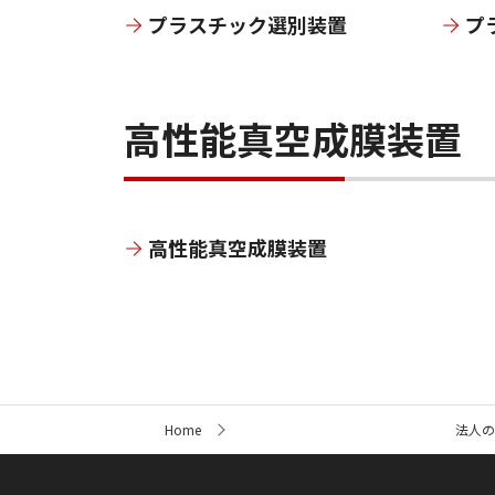
プラスチック選別装置
プ
高性能真空成膜装置
高性能真空成膜装置
サ
Home
法人の
イ
ト
内
の