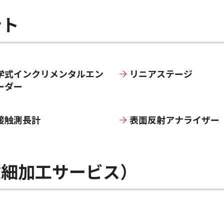
ント
学式インクリメンタルエン
リニアステージ
ーダー
接触測長計
表面反射アナライザー
微細加工サービス）