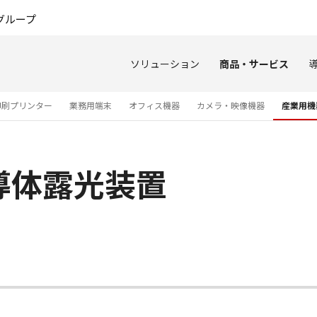
このページの本文へ
グループ
ソリューション
商品・サービス
印刷プリンター
業務用端末
オフィス機器
カメラ・映像機器
産業用機
導体露光装置