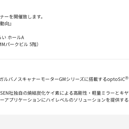
ミナーを開催致します。
動向』
らい ホールA
MMパークビル 5階）
Ⓡ
ガルバノスキャナーモーターGMシリーズに搭載するoptoSiC
RSEN社独自の焼結炭化ケイ素による高剛性・軽量ミラーとキ
ーアプリケーションにハイレベルのソリューションを提供する