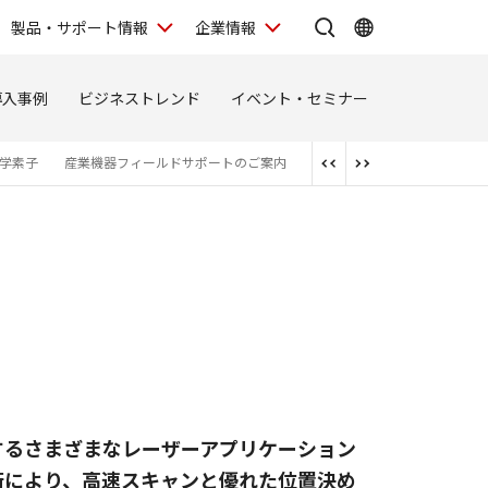
製品・サポート情報
企業情報
導入事例
ビジネストレンド
イベント・セミナー
学素子
産業機器フィールドサポートのご案内
gbs社製光学計測機器 光学
するさまざまなレーザーアプリケーション
術により、高速スキャンと優れた位置決め