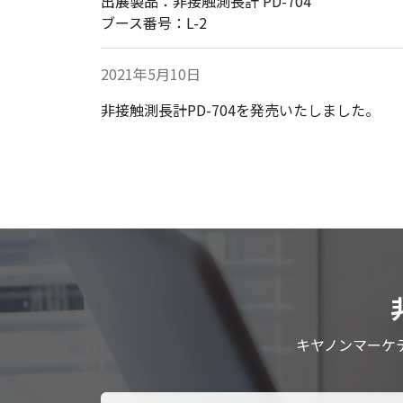
出展製品：非接触測長計 PD-704
ブース番号：L-2
2021年5月10日
非接触測長計PD-704を発売いたしました。
キヤノンマーケ