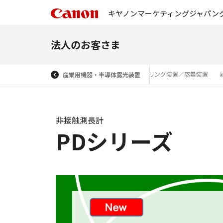
キヤノンマーケティングジャパン
法人のお客さま
ン（産業用カメラ）
EUV露光計測装置
スパッタリング装置／蒸着装置
産業用機器・半導体露光装置
非接触測長計
PDシリーズ