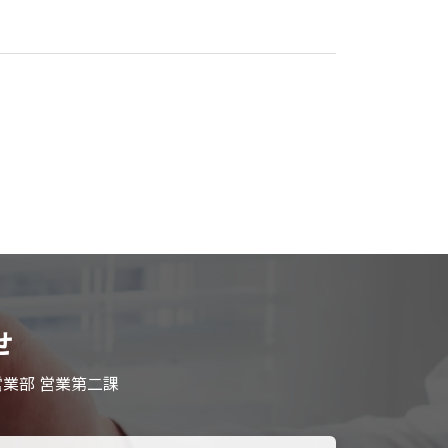
せ
業部 営業第二課