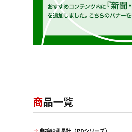
商品一覧
非接触測長計（PDシリーズ）