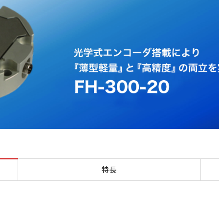
力覚センサ
特長