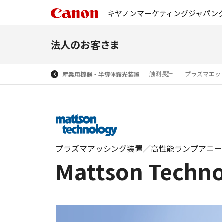
キヤノンマーケティングジャパン
法人のお客さま
計測・測定機 ミツトヨ
ケミカルフィルター
非接触測長計
プラズマエッ
産業用機器・半導体露光装置
プラズマアッシング装置／高性能ランプアニー
Mattson Techn