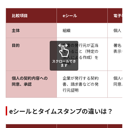
比較項目
eシール
電子署
主体
組織
個人
目的
文書の発行元が正当
署名し
であること（特定の
表示や
法人による作成）を
スクロールでき
証明
ます
個人の契約内容への
企業が発行する契約
個人の
同意、承認
書、請求書などの発
同意、
行元証明
eシールとタイムスタンプの違いは？