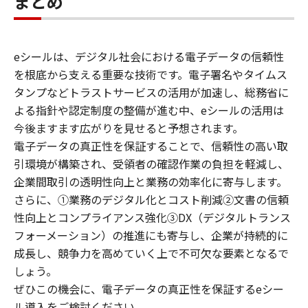
まとめ
eシールは、デジタル社会における電子データの信頼性
を根底から支える重要な技術です。電子署名やタイムス
タンプなどトラストサービスの活用が加速し、総務省に
よる指針や認定制度の整備が進む中、eシールの活用は
今後ますます広がりを見せると予想されます。
電子データの真正性を保証することで、信頼性の高い取
引環境が構築され、受領者の確認作業の負担を軽減し、
企業間取引の透明性向上と業務の効率化に寄与します。
さらに、①業務のデジタル化とコスト削減②文書の信頼
性向上とコンプライアンス強化③DX（デジタルトランス
フォーメーション）の推進にも寄与し、企業が持続的に
成長し、競争力を高めていく上で不可欠な要素となるで
しょう。
ぜひこの機会に、電子データの真正性を保証するeシー
ル導入をご検討ください。