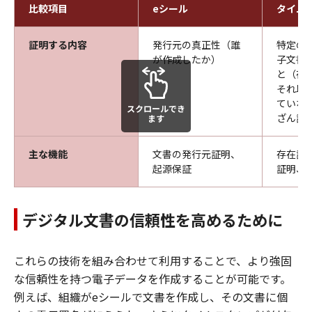
比較項目
eシール
タイム
証明する内容
発行元の真正性（誰
特定の
が作成したか）
子文書
と（存
それ以
ていな
スクロールでき
ざん証
ます
主な機能
文書の発行元証明、
存在証
起源保証
証明、
デジタル文書の信頼性を高めるために
これらの技術を組み合わせて利用することで、より強固
な信頼性を持つ電子データを作成することが可能です。
例えば、組織がeシールで文書を作成し、その文書に個