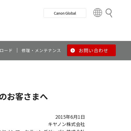
検
Canon Global
索
C
o
u
n
t
r
お問い合わせ
ロード
修理・メンテナンス
y
&
R
e
g
i
使用のお客さまへ
o
n
2015年6月1日
キヤノン株式会社