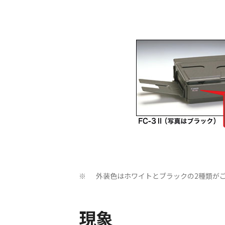
外装色はホワイトとブラックの2種類がご
※
現象