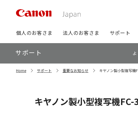
グ
個人のお客さま
法人のお客さま
サポート
ロ
ー
ロ
サポート
バ
よ
ー
ル
カ
ナ
サ
ル
Home
サポート
重要なお知らせ
キヤノン製小型複写機FC-3
イ
ビ
ナ
ト
ビ
内
の
現
キヤノン製小型複写機FC-3、F
在
位
置