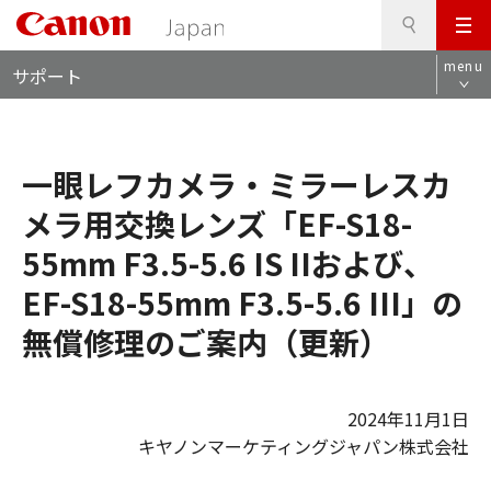
検
このページの本文へ
メ
索
ロ
ニ
menu
サポート
ー
ュ
カ
ー
ル
ナ
一眼レフカメラ・ミラーレスカ
ビ
メラ用交換レンズ「EF-S18-
55mm F3.5-5.6 IS IIおよび、
EF-S18-55mm F3.5-5.6 III」の
無償修理のご案内（更新）
2024年11月1日
キヤノンマーケティングジャパン株式会社