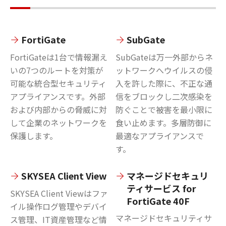
FortiGate
SubGate
FortiGateは1台で情報漏え
SubGateは万一外部からネ
いの7つのルートを対策が
ットワークへウイルスの侵
可能な統合型セキュリティ
入を許した際に、不正な通
アプライアンスです。外部
信をブロックし二次感染を
および内部からの脅威に対
防ぐことで被害を最小限に
して企業のネットワークを
食い止めます。多層防御に
保護します。
最適なアプライアンスで
す。
SKYSEA Client View
マネージドセキュリ
ティサービス for
SKYSEA Client Viewはファ
FortiGate 40F
イル操作ログ管理やデバイ
マネージドセキュリティサ
ス管理、IT資産管理など情