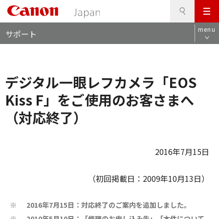
検
このページの本文へ
メ
索
ロ
ニ
menu
サポート
ー
ュ
カ
ー
ル
ナ
デジタル一眼レフカメラ「EOS
ビ
Kiss F」をご使用のお客さまへ
（対応終了）
2016年7月15日
（初回掲載日：2009年10月13日）
2016年7月15日：対応終了のご案内を追加しました。
※
2010年5月10日：「修理のお申し込み先」「本件について