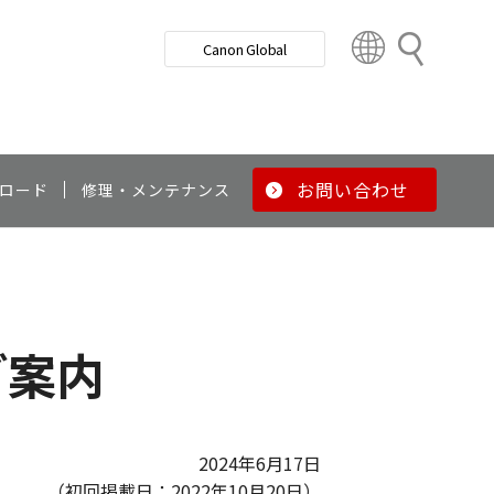
検
Canon Global
索
C
o
u
n
t
r
お問い合わせ
ロード
修理・メンテナンス
y
&
R
e
g
i
ご案内
o
n
2024年6月17日
（初回掲載日：2022年10月20日）