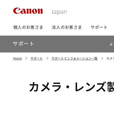
グ
個人のお客さま
法人のお客さま
サポート
ロ
ー
ロ
サポート
バ
よ
ー
ル
カ
ナ
サ
ル
Home
サポート
サポートインフォメーション一覧
カメ
イ
ビ
ナ
ト
ビ
内
の
現
カメラ・レンズ
在
位
置