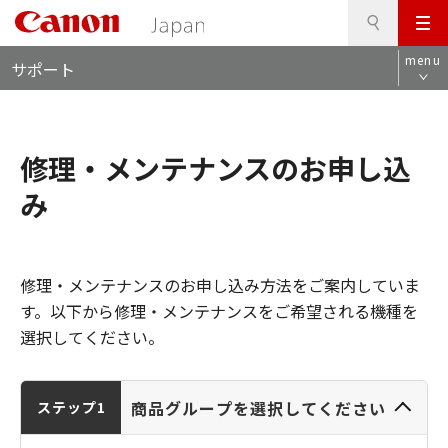
検
このページの本文へ
メ
索
ロ
ニ
menu
サポート
ー
ュ
カ
ー
ル
ナ
修理・メンテナンスのお申し込
ビ
み
修理・メンテナンスのお申し込み方法をご案内していま
す。以下から修理・メンテナンスをご希望される機種を
選択してください。
商品グループを選択してください
ステップ1