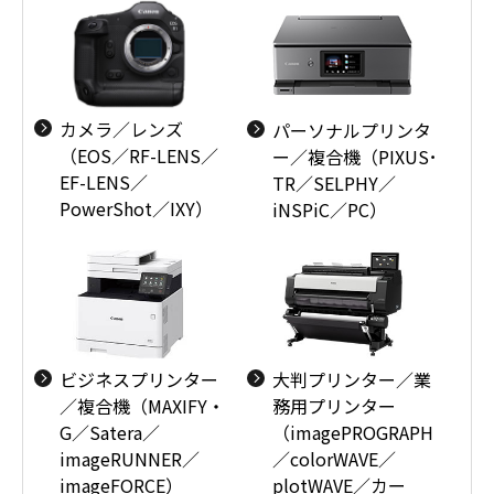
カメラ／レンズ
パーソナルプリンタ
（EOS／RF-LENS／
ー／複合機（PIXUS･
EF-LENS／
TR／SELPHY／
PowerShot／IXY）
iNSPiC／PC）
ビジネスプリンター
大判プリンター／業
／複合機（MAXIFY・
務用プリンター
G／Satera／
（imagePROGRAPH
imageRUNNER／
／colorWAVE／
imageFORCE）
plotWAVE／カー