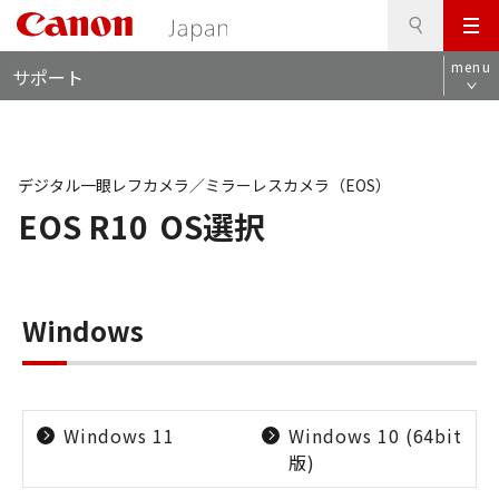
検
このページの本文へ
メ
索
ロ
ニ
menu
サポート
ー
ュ
カ
ー
ル
ナ
ビ
デジタル一眼レフカメラ／ミラーレスカメラ（EOS）
EOS R10
OS選択
Windows
Windows 11
Windows 10 (64bit
版)