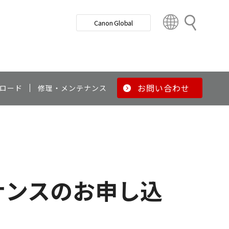
検
Canon Global
索
C
o
u
n
t
r
お問い合わせ
ロード
修理・メンテナンス
y
&
R
e
g
i
o
ナンスのお申し込
n