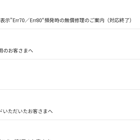
示”Err70／Err80“頻発時の無償修理のご案内（対応終了）
使用のお客さまへ
ンロードいただいたお客さまへ