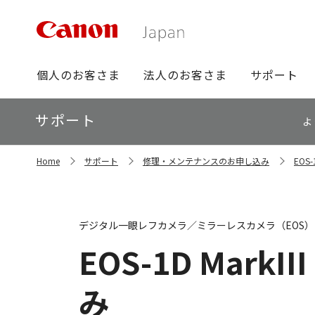
グ
個人のお客さま
法人のお客さま
サポート
ロ
ー
ロ
サポート
バ
よ
ー
ル
カ
ナ
サ
ル
Home
サポート
修理・メンテナンスのお申し込み
EOS
イ
ビ
ナ
ト
ビ
内
の
現
デジタル一眼レフカメラ／ミラーレスカメラ（EOS）
在
位
EOS-1D MarkIII
置
み