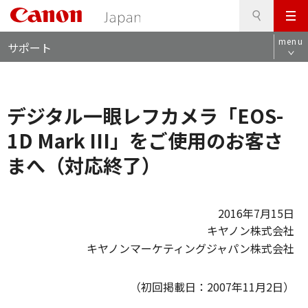
検
このページの本文へ
メ
索
ロ
ニ
menu
サポート
ー
ュ
カ
ー
ル
ナ
デジタル一眼レフカメラ「EOS-
ビ
1D Mark III」をご使用のお客さ
まへ（対応終了）
2016年7月15日
キヤノン株式会社
キヤノンマーケティングジャパン株式会社
（初回掲載日：2007年11月2日）