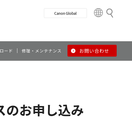
検
Canon Global
索
C
o
u
n
t
r
お問い合わせ
ロード
修理・メンテナンス
y
&
R
e
g
i
o
スのお申し込み
n