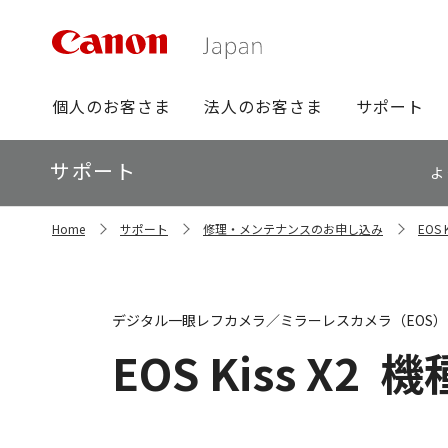
グ
個人のお客さま
法人のお客さま
サポート
ロ
ー
ロ
サポート
バ
よ
ー
ル
カ
ナ
サ
ル
Home
サポート
修理・メンテナンスのお申し込み
EOS
イ
ビ
ナ
ト
ビ
内
の
現
デジタル一眼レフカメラ／ミラーレスカメラ（EOS）
在
位
EOS Kiss X2
機
置