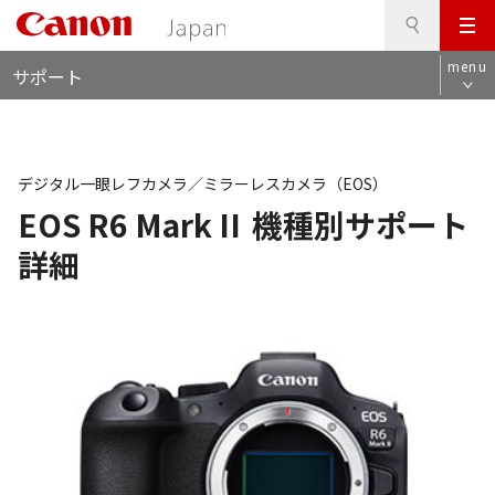
検
このページの本文へ
メ
索
ロ
ニ
menu
サポート
ー
ュ
カ
ー
ル
ナ
ビ
デジタル一眼レフカメラ／ミラーレスカメラ（EOS）
EOS R6 Mark II
機種別サポート
詳細