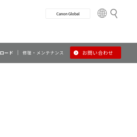
検
Canon Global
索
C
o
u
n
t
r
お問い合わせ
ロード
修理・メンテナンス
y
&
R
e
g
i
o
n