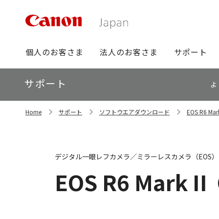
グ
個人のお客さま
法人のお客さま
サポート
ロ
ー
ロ
サポート
バ
よ
ー
ル
カ
ナ
サ
ル
Home
サポート
ソフトウエアダウンロード
EOS R6 
イ
ビ
ナ
ト
ビ
内
の
現
デジタル一眼レフカメラ／ミラーレスカメラ（EOS）
在
位
EOS R6 Mark II
置