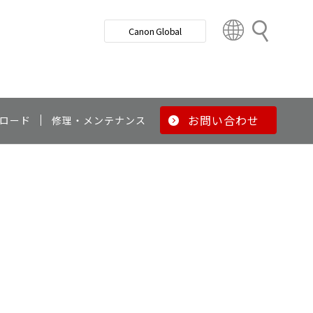
検
Canon Global
索
C
o
u
n
t
r
お問い合わせ
ロード
修理・メンテナンス
y
&
R
e
g
i
o
n