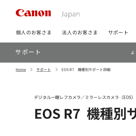
グ
個人のお客さま
法人のお客さま
サポート
ロ
ー
ロ
サポート
バ
よ
ー
ル
カ
ナ
サ
ル
Home
サポート
EOS R7 機種別サポート詳細
イ
ビ
ナ
ト
ビ
内
の
現
デジタル一眼レフカメラ／ミラーレスカメラ（EOS）
在
位
EOS R7
機種別
置