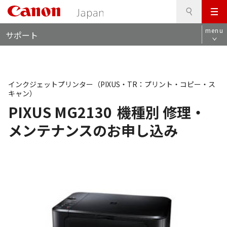
検
このページの本文へ
メ
索
ロ
ニ
menu
サポート
ー
ュ
カ
ー
ル
ナ
ビ
インクジェットプリンター（PIXUS・TR：プリント・コピー・ス
キャン）
PIXUS MG2130
機種別 修理・
メンテナンスのお申し込み