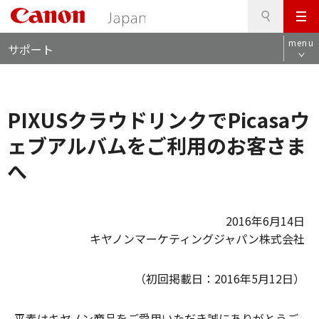
検
このページの本文へ
メ
索
ロ
ニ
menu
サポート
ー
ュ
カ
ー
ル
ナ
PIXUSクラウドリンクでPicasaウ
ビ
ェブアルバムをご利用のお客さま
へ
2016年6月14日
キヤノンマーケティングジャパン株式会社
（初回掲載日：2016年5月12日）
平素はキヤノン商品をご愛用いただき誠にありがとうご