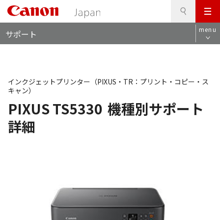
検
このページの本文へ
メ
索
ロ
ニ
menu
サポート
ー
ュ
カ
ー
ル
ナ
ビ
インクジェットプリンター（PIXUS・TR：プリント・コピー・ス
キャン）
PIXUS TS5330
機種別サポート
詳細