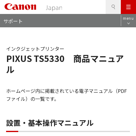
検
このページの本文へ
メ
索
ロ
ニ
menu
サポート
ー
ュ
カ
ー
ル
ナ
インクジェットプリンター
ビ
PIXUS TS5330 商品マニュア
ル
ホームページ内に掲載されている電子マニュアル（PDF
ファイル）の一覧です。
設置・基本操作マニュアル