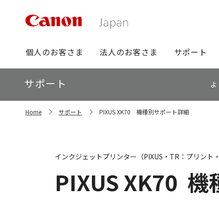
グ
個人のお客さま
法人のお客さま
サポート
ロ
ー
ロ
サポート
バ
よ
ー
ル
カ
ナ
サ
ル
Home
サポート
PIXUS XK70 機種別サポート詳細
イ
ビ
ナ
ト
ビ
内
の
現
インクジェットプリンター（PIXUS・TR：プリント
在
位
PIXUS XK70
機
置