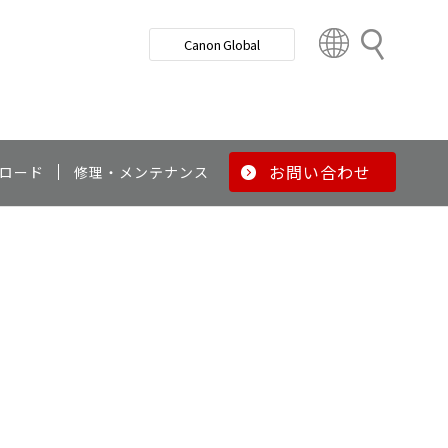
検
Canon Global
索
C
o
u
n
t
r
お問い合わせ
ロード
修理・メンテナンス
y
&
R
e
g
i
o
n