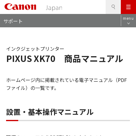
検
このページの本文へ
メ
索
ロ
ニ
menu
サポート
ー
ュ
カ
ー
ル
ナ
インクジェットプリンター
ビ
PIXUS XK70 商品マニュアル
ホームページ内に掲載されている電子マニュアル（PDF
ファイル）の一覧です。
設置・基本操作マニュアル