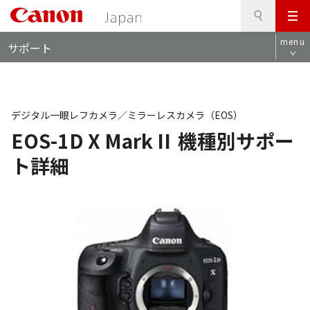
検
このページの本文へ
メ
索
ロ
ニ
menu
サポート
ー
ュ
カ
ー
ル
ナ
ビ
デジタル一眼レフカメラ／ミラーレスカメラ（EOS）
EOS-1D X Mark II
機種別サポー
ト詳細