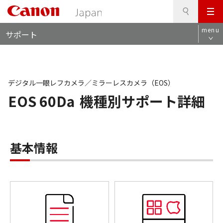
検
このページの本文へ
メ
索
ロ
ニ
menu
サポート
ー
ュ
カ
ー
ル
ナ
ビ
デジタル一眼レフカメラ／ミラーレスカメラ（EOS）
EOS 60Da
機種別サポート詳細
基本情報