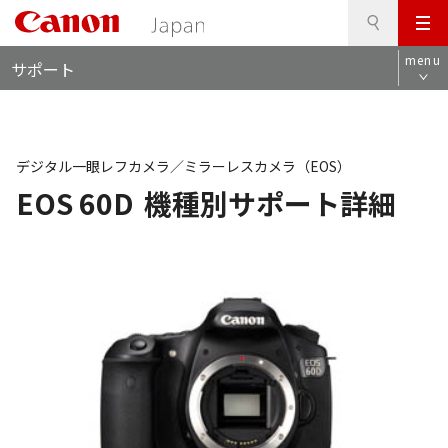
検
このページの本文へ
メ
索
ロ
ニ
menu
サポート
ー
ュ
カ
ー
ル
ナ
ビ
デジタル一眼レフカメラ／ミラーレスカメラ（EOS）
EOS 60D
機種別サポート詳細