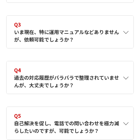
A2
はい、可能です。段階的に拡張していくこと
を推奨しております。
Q3
いま現在、特に運用マニュアルなどありません
が、依頼可能でしょうか？
A3
はい。現状の内容をヒアリングさせていただ
き、業務設計を致しますのでご安心くださ
Q4
い。弊社のプロセスエンジニアが業務プロセ
過去の対応履歴がバラバラで整理されていませ
スや手順書を作成し実運用に入ります。
んが、大丈夫でしょうか？
A4
はい。業務設計の際に過去分も含めて整理し
分析をし、FAQの整備を経て運用できる状態
Q5
にしますのでご安心ください。
自己解決を促し、電話での問い合わせを極力減
らしたいのですが、可能でしょうか？