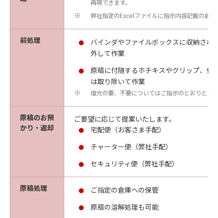
再現できます。
弊社指定のExcelファイルに指示内容記載の前提
※
前処理
バインダやファイルボックスに収納され
外して作業
原稿に付随するホチキスやクリップ、付
は取り除いて作業
復元の要、不要についてはご指示のとおりとな
※
原稿のお預
ご要望に応じて提案いたします。
かり・返却
宅配便（お客さま手配）
チャーター便（弊社手配）
セキュリティ便（弊社手配）
原稿処理
ご指定の倉庫への保管
原稿の溶解処理も可能