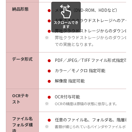
納品形態
メディア（DVD-ROM、HDDなど）
お客さまのクラウドストレージへのアッ
スクロールでき
ます
弊社クラウドストレージからのダウンロ
弊社クラウドストレージからのダウンロ
※
での実施となります。
データ形式
PDF／JPEG／TIFF ファイル形式指定可
カラー／モノクロ 指定可能
解像度 指定可能
OCRテキ
OCR付与可能
スト
OCRの精度は原稿の状態に依存します。
※
ファイル名
任意のファイル名、フォルダ名、階層構
フォルダ構
書類が綴じられているバインダやファイルボッ
※
造