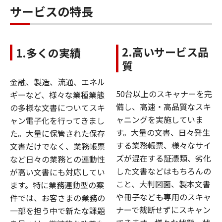
サービスの特長
2.高いサービス品
1.多くの実績
質
金融、製造、流通、エネル
50台以上のスキャナーを完
ギーなど、様々な業種業態
備し、高速・高品質なスキ
の多様な文書についてスキ
ャニングを実施していま
ャン電子化を行ってきまし
す。大量の文書、日々発生
た。大量に保管された保存
する業務帳票、様々なサイ
文書だけでなく、業務帳票
ズが混在する証憑類、劣化
など日々の業務との連動性
した文書などはもちろんの
が高い文書にも対応してい
こと、大判図面、製本文書
ます。特に業務連動型の案
や冊子なども専用のスキャ
件では、お客さまの業務の
ナーで裁断せずにスキャン
一部を担う中で新たな課題