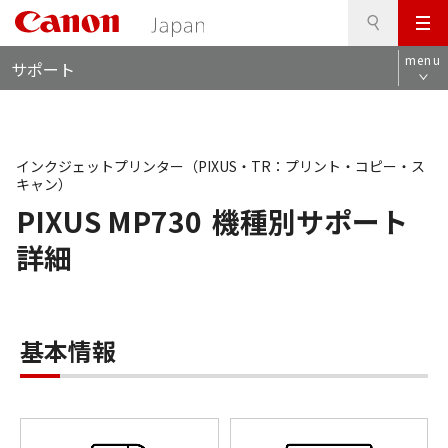
検
このページの本文へ
メ
索
ロ
ニ
menu
サポート
ー
ュ
カ
ー
ル
ナ
ビ
インクジェットプリンター（PIXUS・TR：プリント・コピー・ス
キャン）
PIXUS MP730
機種別サポート
詳細
基本情報