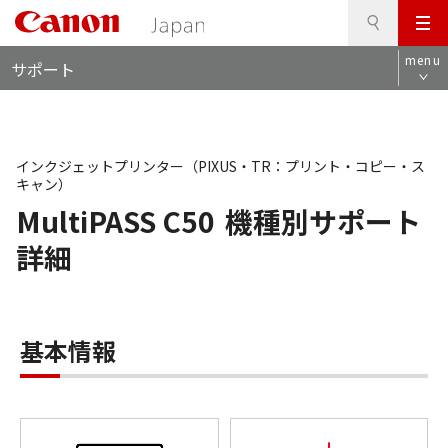
検
このページの本文へ
メ
索
ロ
ニ
menu
サポート
ー
ュ
カ
ー
ル
ナ
ビ
インクジェットプリンター（PIXUS・TR：プリント・コピー・ス
キャン）
MultiPASS C50
機種別サポート
詳細
基本情報