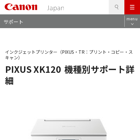
検
このページの本文へ
メ
索
ロ
ニ
menu
サポート
ー
ュ
カ
ー
ル
ナ
ビ
インクジェットプリンター（PIXUS・TR：プリント・コピー・ス
キャン）
PIXUS XK120
機種別サポート詳
細