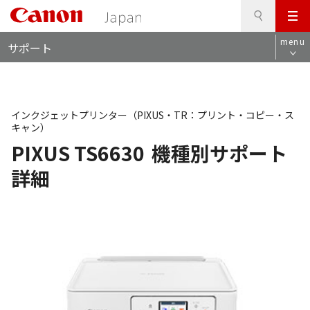
検
このページの本文へ
メ
索
ロ
ニ
menu
サポート
ー
ュ
カ
ー
ル
ナ
ビ
インクジェットプリンター（PIXUS・TR：プリント・コピー・ス
キャン）
PIXUS TS6630
機種別サポート
詳細