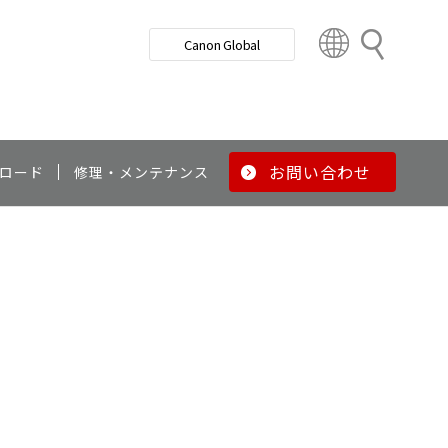
検
Canon Global
索
C
o
u
n
t
r
お問い合わせ
ロード
修理・メンテナンス
y
&
R
e
g
i
o
n