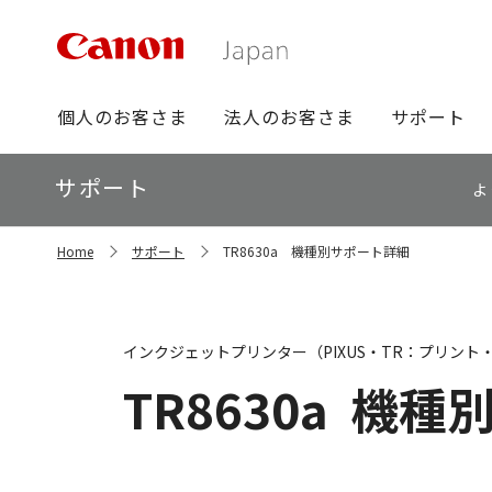
グ
個人のお客さま
法人のお客さま
サポート
ロ
ー
ロ
サポート
バ
よ
ー
ル
カ
ナ
サ
ル
Home
サポート
TR8630a 機種別サポート詳細
イ
ビ
ナ
ト
ビ
内
の
現
インクジェットプリンター（PIXUS・TR：プリント
在
位
TR8630a
機種
置