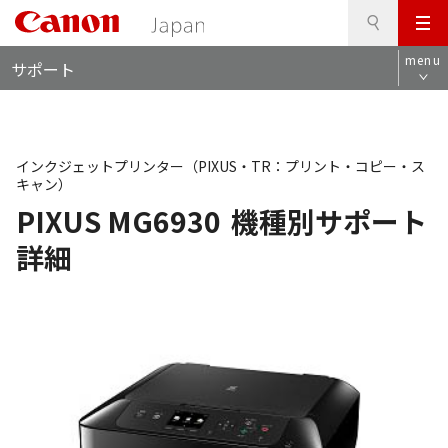
検
このページの本文へ
メ
索
ロ
ニ
menu
サポート
ー
ュ
カ
ー
ル
ナ
ビ
インクジェットプリンター（PIXUS・TR：プリント・コピー・ス
キャン）
PIXUS MG6930
機種別サポート
詳細