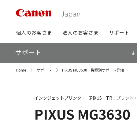
グ
個人のお客さま
法人のお客さま
サポート
ロ
ー
ロ
サポート
バ
よ
ー
ル
カ
ナ
サ
ル
Home
サポート
PIXUS MG3630 機種別サポート詳細
イ
ビ
ナ
ト
ビ
内
の
現
インクジェットプリンター（PIXUS・TR：プリント
在
位
PIXUS MG3630
置