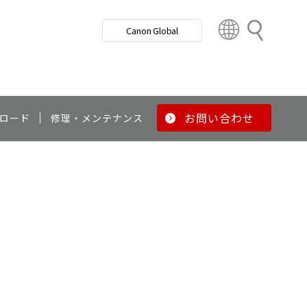
検
Canon Global
索
C
o
u
n
t
r
お問い合わせ
ロード
修理・メンテナンス
y
&
R
e
g
i
o
n