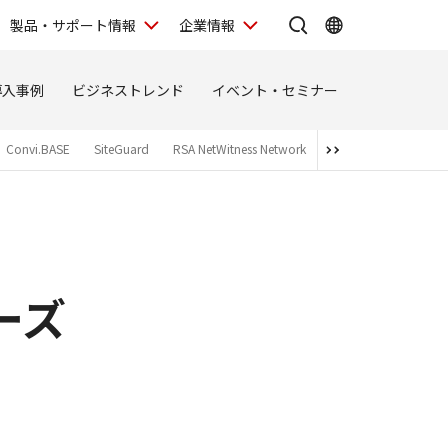
製品・サポート情報
企業情報
導入事例
ビジネストレンド
イベント・セミナー
Convi.BASE
SiteGuard
RSA NetWitness Network
Logstorage
ID En
ーズ