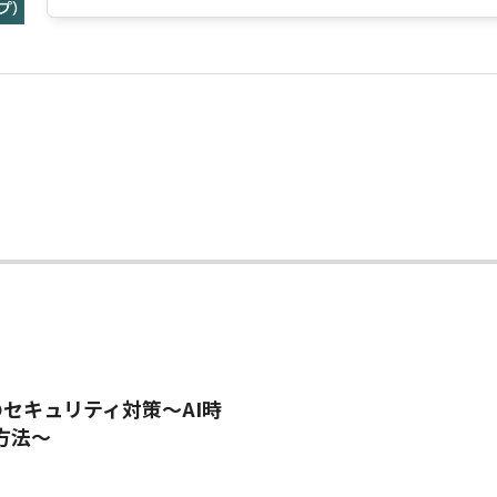
のセキュリティ対策～AI時
法～​