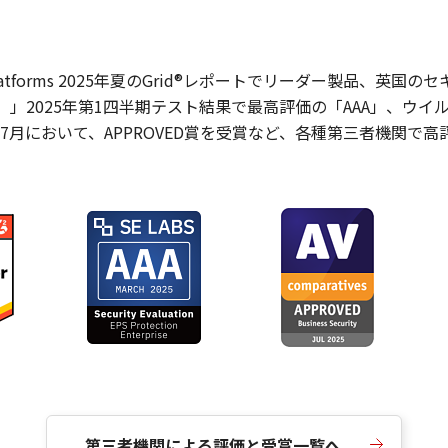
se（XDR）Platforms 2025年夏のGrid®レポートでリーダー製品
y（Protection）」2025年第1四半期テスト結果で最高評価の「AA
yTest 2025年7月において、APPROVED賞を受賞など、各種第三者機
第三者機関による評価と受賞一覧へ