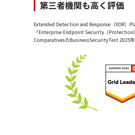
第三者機関も高く評価
Extended Detection and Respon
「Enterprise Endpoint Securit
ComparativesのBusinessSecurit