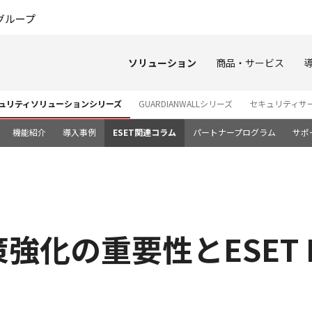
このページの本文へ
グループ
ソリューション
商品・サービス
キュリティソリューションシリーズ
GUARDIANWALLシリーズ
セキュリティサ
機能紹介
導入事例
ESET関連コラム
パートナープログラム
サポ
化の重要性とESET P