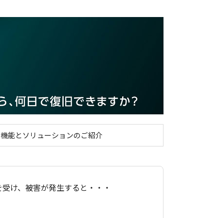
の重要性｜セキュリティ対策強化の重要性とESET PRO
な機能とソリューションのご紹介
を受け、被害が発生すると・・・