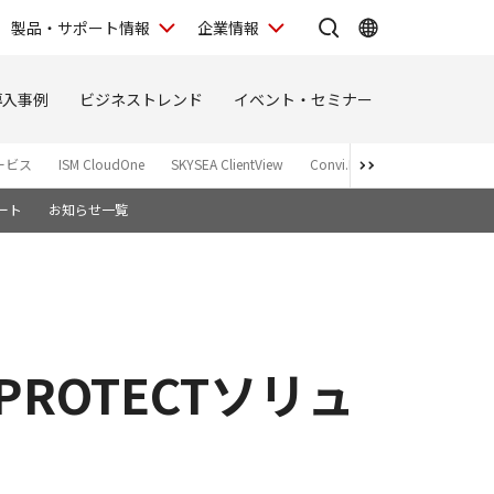
製品・サポート情報
企業情報
導入事例
ビジネストレンド
イベント・セミナー
ービス
ISM CloudOne
SKYSEA ClientView
Convi.BASE
SiteGuard
ート
お知らせ一覧
ROTECTソリュ