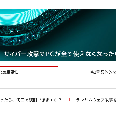
第1章 セキュリティ対策強化
化の重要性
第2章 具体的
なったら、何日で復旧できますか？
ランサムウェア攻撃