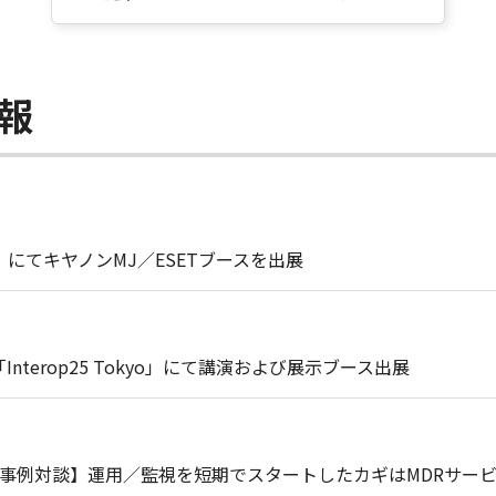
報
kyo」にてキヤノンMJ／ESETブースを出展
「Interop25 Tokyo」にて講演および展示ブース出展
【事例対談】運用／監視を短期でスタートしたカギはMDRサー