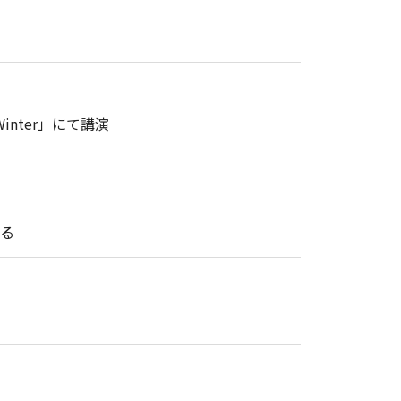
inter」にて講演
る